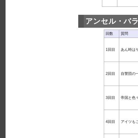
アンセル・バ
回数
質問
1回目
あん時は
2回目
自警団の
3回目
帝国と色
4回目
アイツも