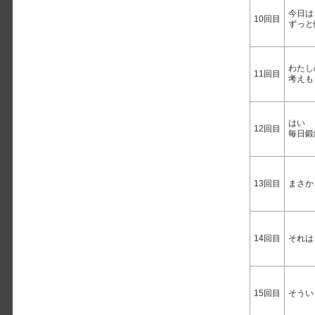
今日は
10回目
ずっと
わたし
11回目
考えも
はい
12回目
毎日鍛
13回目
まさか
14回目
それは
15回目
そうい