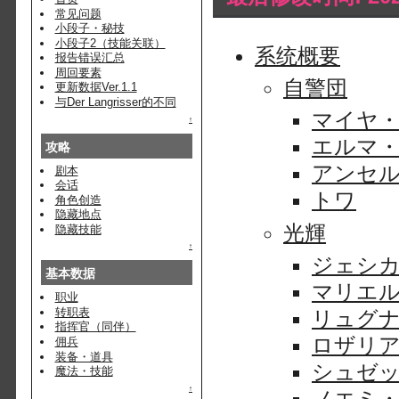
常见问题
小段子・秘技
小段子2（技能关联）
系统概要
报告错误汇总
周回要素
自警団
更新数据Ver.1.1
与Der Langrisser的不同
マイヤ
↑
エルマ
攻略
アンセ
剧本
会话
トワ
角色创造
隐藏地点
光輝
隐藏技能
↑
ジェシ
基本数据
マリエ
职业
转职表
リュグ
指挥官（同伴）
ロザリ
佣兵
装备・道具
シュゼ
魔法・技能
↑
ノエミ