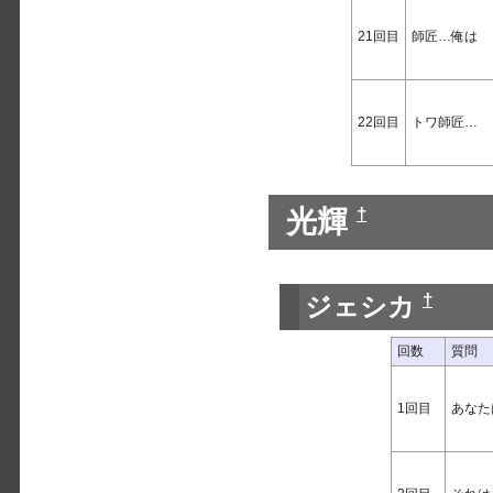
21回目
師匠…俺は
22回目
トワ師匠…
光輝
†
†
ジェシカ
回数
質問
1回目
あなた