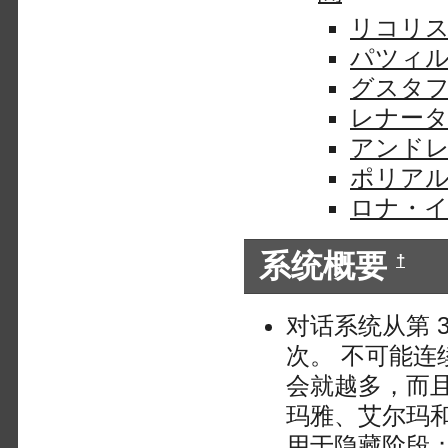
リコリ
パツィ
グスタ
レナー
アンド
ポリア
ロナ・
系统概要
†
对话系统从第 
次。 不可能连
会就越多，而
玛雅、艾尔玛和
用于隐藏阶段