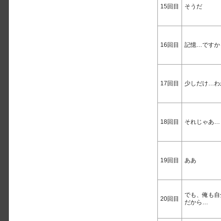
15回目
そうだ
16回目
記憶…ですか
17回目
少しだけ…わ
18回目
それじゃあ…
19回目
ああ
でも、俺も自
20回目
だから…