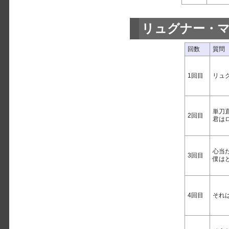
リュグナー・
回数
質問
1回目
リュ
単刀
2回目
君は
心当
3回目
僕は
4回目
それ