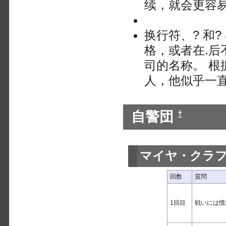
续，就会更容
换行符、? 和
格，或者在.后
司的名称。 根据
人，他似乎一
自警団
†
マイヤ・クラ
回数
質問
1回目
戦いには慣