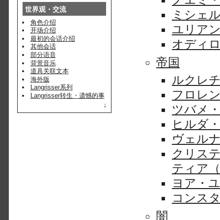
世界观・交流
ミシェ
角色介绍
ユリア
开场介绍
最初的会话介绍
オディ
其他会话
部分语音
帝国
背景音乐
道具关联文本
ルクレ
海外版
Langrisser系列
フロレ
Langrisser转生・遗憾的事
ツバメ
↑
ヒルダ
ヴェル
クリス
ティア
ヨア・
コンス
闇