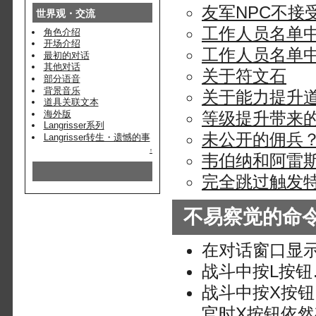
友军NPC不接
世界观・交流
工作人员名单
角色介绍
开场介绍
工作人员名单
最初的对话
其他对话
关于符文石
部分语音
背景音乐
关于能力提升
道具关联文本
海外版
等级提升带来
Langrisser系列
未公开的佣兵
Langrisser转生・遗憾的事
↑
韦伯纳和阿雷
完全跳过触发
不易察觉的命
在对话窗口显
战斗中按L按
战斗中按X按
官时X按钮依