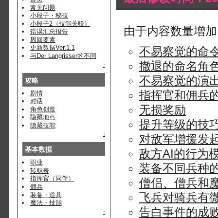
常见问题
小段子・秘技
小段子2（技能关联）
由于内容数量增加
错误汇总报告
周回要素
更新数据Ver.1.1
不易察觉的命
与Der Langrisser的不同
撤退的命名角
↑
不易察觉的演
攻略
指挥官和佣兵
剧情
对话
无损奖励
角色创造
隐藏地点
提升等级的技
隐藏技能
↑
对敌军增援发
基本数据
敌方AI的行为
职业
装备不同兵种
转职表
指挥官（同伴）
僧侣、僧兵和
佣兵
飞兵对骑兵有
装备・道具
魔法・技能
告白事件的成
↑