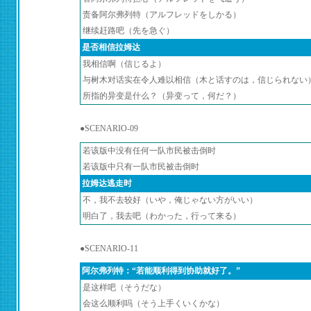
责备阿尔弗列特（アルフレッドをしかる）
继续赶路吧（先を急ぐ）
是否相信拉姆达
我相信啊（信じるよ）
与树木对话实在令人难以相信（木と话すのは，信じられない
所指的异变是什么？（异变って，何だ？）
●SCENARIO-09
若该版中没有任何一队市民被击倒时
若该版中只有一队市民被击倒时
拉姆达逃走时
不，我不去较好（いや，俺じゃない方がいい）
明白了，我去吧（わかった，行って来る）
●SCENARIO-11
阿尔弗列特：“若能顺利得到协助就好了。”
是这样吧（そうだな）
会这么顺利吗（そう上手くいくかな）