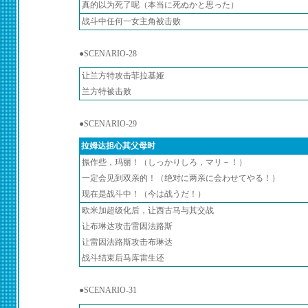
真的以为死了呢（本当に死ぬかと思った）
战斗中任何一女主角被击败
●SCENARIO-28
让兰方特攻击菲拉基娅
兰方特被击败
●SCENARIO-29
拉姆达担心其父母时
振作些，玛丽！（しっかりしろ，マリ－！）
一定会见到双亲的！（绝对に两亲に会わせてやる！）
现在是战斗中！（今は战うだ！）
欧米加超级化后，让西古马与其交战
让布琳达攻击雷因法路斯
让雷因法路斯攻击布琳达
战斗结束后马库雷生还
●SCENARIO-31