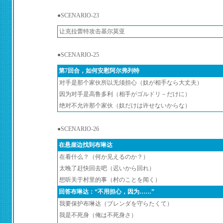
●SCENARIO-23
让克拉蕾特攻击基尔莫亚
●SCENARIO-25
第7回合，如何安慰阿尔弗列特
对手是那个家伙所以无须担心（奴が相手なら大丈夫）
因为对手是高鲁多利（相手がゴルドリ－だけに）
绝对不允许那个家伙（奴だけは许せないからな）
●SCENARIO-26
在悬崖边找到布琳达
在看什么？（何か见えるのか？）
太晚了赶快回去吧（迟いから回れ）
想听关于村里的事（村のことを闻く）
回答布琳达：“不用担心，因为……”
我要保护布琳达（ブレンダを守らたくて）
我是不死身（俺は不死身さ）