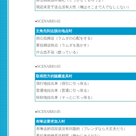
那么我就这样做吧（そうさせてもらうよ）
我还未至于这么没有人性（俺はそこまで人でなしじない）
●SCENARIO-02
主角先到达脱出地点时
担心拉姆达（ラムダの心配をする）
要拉姆达快点（ラムダを急かす）
什么也不说（默っている）
●SCENARIO-03
取得西方的隐藏道具时
强行地拉出来（强引に引っ张る）
普通地拉出来（普通に引っ张る）
轻轻地拉出来（そっとに引っ张る）
●SCENARIO-05
布琳达要求加入时
布琳达的话应该没有问题的（ブレンダなら大丈夫だろ）
看起来的确是这样呢（确かにそうだな）