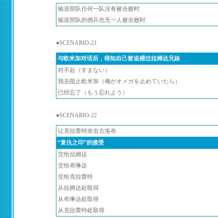
输送部队任何一队没有被击败时
输送部队的佣兵也无一人被击败时
●SCENARIO-21
与欧米加对话后，得知自己曾追捕过拉姆达兄妹
对不起（すまない）
我去阻止欧米加（俺がオメガを止めていたら）
已经忘了（もう忘れよう）
●SCENARIO-22
让克拉蕾特攻击古洛布
“复仇之印”的接受
交给拉姆达
交给布琳达
交给克拉蕾特
从拉姆达处取得
从布琳达处取得
从克拉蕾特处取得