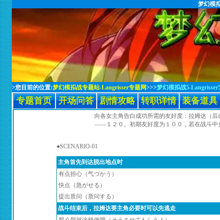
梦幻模拟战
>您目前的位置:
梦幻模拟战专题站-Langrisser专题网
>>>
梦幻模拟战5-Langrisser
专题首页
开场问答
剧情攻略
转职详情
装备道具
向各女主角告白成功所需的友好度：拉姆达（后
——１２０。初期友好度为１００，若在战斗中
●SCENARIO-01
主角首先到达脱出地点时
有点担心（气づかう）
快点（急がせる）
提出质问（质问する）
战斗结束后，拉姆达要主角必要时可以先逃走