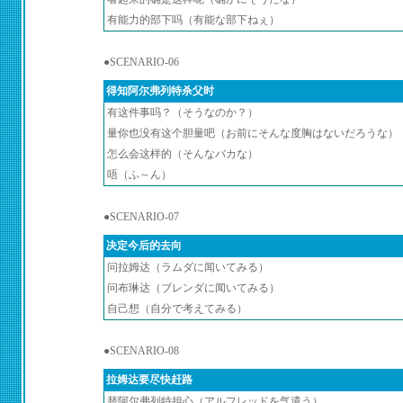
有能力的部下吗（有能な部下ねぇ）
●SCENARIO-06
得知阿尔弗列特杀父时
有这件事吗？（そうなのか？）
量你也没有这个胆量吧（お前にそんな度胸はないだろうな）
怎么会这样的（そんなバカな）
唔（ふ～ん）
●SCENARIO-07
决定今后的去向
问拉姆达（ラムダに闻いてみる）
问布琳达（ブレンダに闻いてみる）
自己想（自分で考えてみる）
●SCENARIO-08
拉姆达要尽快赶路
替阿尔弗列特担心（アルフレッドを气遣う）