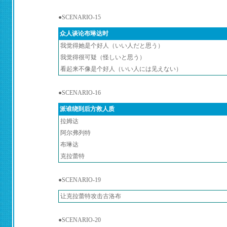
●SCENARIO-15
众人谈论布琳达时
我觉得她是个好人（いい人だと思う）
我觉得很可疑（怪しいと思う）
看起来不像是个好人（いい人には见えない）
●SCENARIO-16
派谁绕到后方救人质
拉姆达
阿尔弗列特
布琳达
克拉蕾特
●SCENARIO-19
让克拉蕾特攻击古洛布
●SCENARIO-20