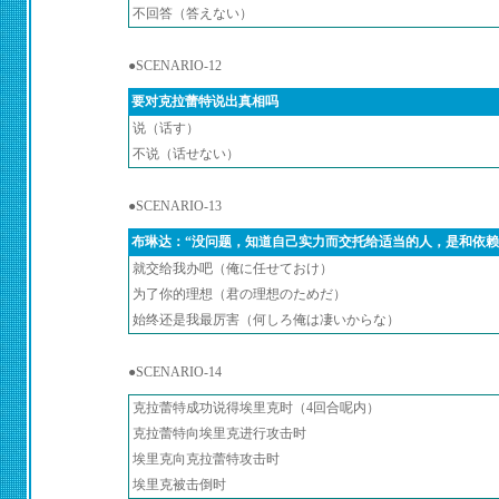
不回答（答えない）
●SCENARIO-12
要对克拉蕾特说出真相吗
说（话す）
不说（话せない）
●SCENARIO-13
布琳达：“没问题，知道自己实力而交托给适当的人，是和依赖
就交给我办吧（俺に任せておけ）
为了你的理想（君の理想のためだ）
始终还是我最厉害（何しろ俺は凄いからな）
●SCENARIO-14
克拉蕾特成功说得埃里克时（4回合呢内）
克拉蕾特向埃里克进行攻击时
埃里克向克拉蕾特攻击时
埃里克被击倒时