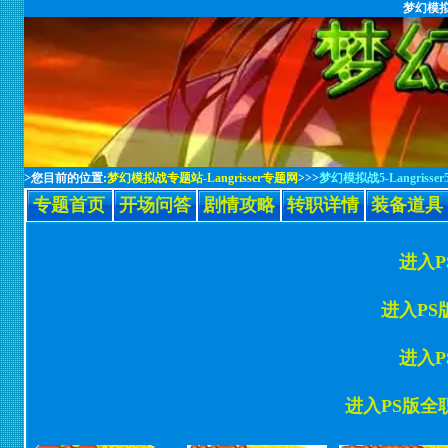
梦幻模拟战
>您目前的位置:
梦幻模拟战专题站-Langrisser专题网
>>>
梦幻模拟战5-Langrisser
专题首页
开场问答
剧情攻略
转职详情
装备道具
进入
进入PS
进入
进入PS版全