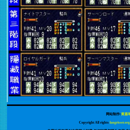
网站制作:
黄嘉
Copyright All rights
langrisser.org