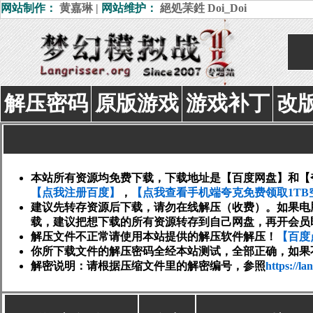
网站制作：
黄嘉琳
|
网站维护：
絕処苿鉎
Doi_Doi
解压密码
原版游戏
游戏补丁
改
本站所有资源均免费下载，下载地址是【百度网盘】和【
【点我注册百度】
，
【点我查看手机端夸克免费领取1TB
建议先转存资源后下载，请勿在线解压（收费）。如果电
载，建议把想下载的所有资源转存到自己网盘，再开会员
解压文件不正常请使用本站提供的解压软件解压！
【百度
你所下载文件的解压密码全经本站测试，全部正确，如果
解密说明：请根据压缩文件里的解密编号，参照
https://l