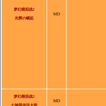
梦幻模拟战2
MD
光辉の崛起
梦幻模拟战2
MD
七神器传说大陆