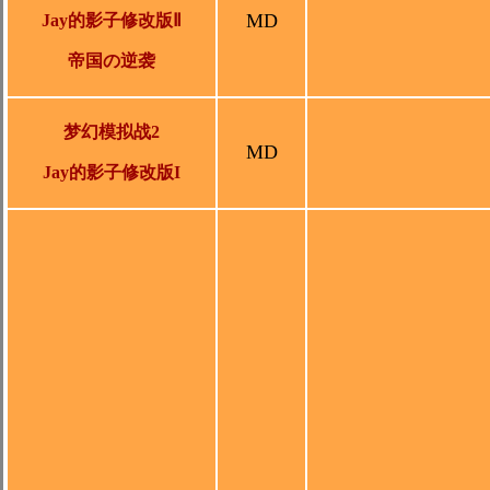
MD
Jay的影子修改版Ⅱ
帝国の逆袭
梦幻模拟战2
MD
Jay的影子修改版I