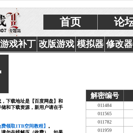
首页
论
游戏补丁
改版游戏
模拟器
修改器
告
解密编号
载，下载地址是【百度网盘】和
011484
存储和下载资源，新用户请在手
011565
011782
费领取1TB空间教程】
。
011959
，请勿在线解压（收费）。如果