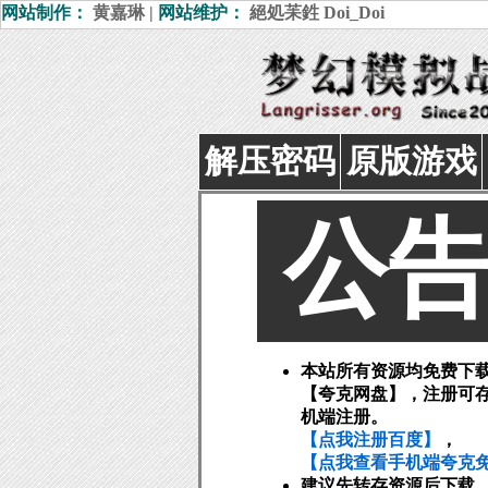
网站制作：
黄嘉琳
|
网站维护：
絕処苿鉎
Doi_Doi
解压密码
原版游戏
公
本站所有资源均免费下
【夸克网盘】，注册可
机端注册。
【点我注册百度】
，
【点我查看手机端夸克免
建议先转存资源后下载