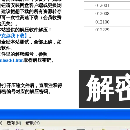
按钮请安装网盘客户端或更换浏
012001
，建议把想下载的所有资源转存
012008
即可一次性高速下载（会员收费
012100
站无关）。
本站提供的解压软件解压！
012229
夸克点我下载】
。
码全经本站测试，全部正确，如
压软件。
文件里的解密编号，参照
wnload/1.htm
取得解压密码。
解
并打开压缩文件后，查看注释得
解密编号对应的解压密码。