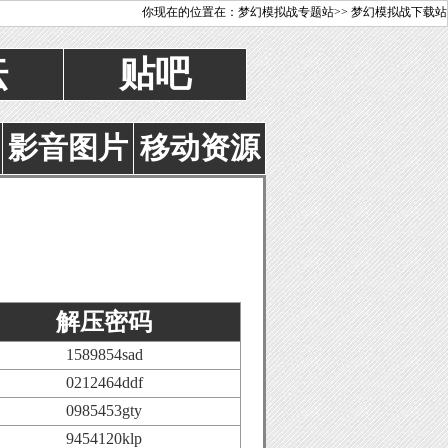
你现在的位置在：梦幻模拟战专题站>> 梦幻模拟战下载站
坛
贴吧
影音图片
移动资源
解压密码
1589854sad
0212464ddf
0985453gty
9454120klp