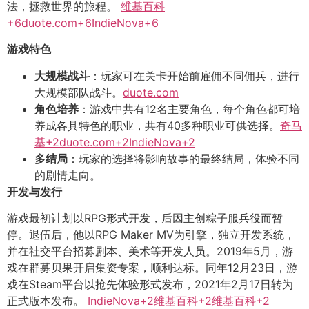
法，拯救世界的旅程。 ​
维基百科
+6duote.com+6IndieNova+6
游戏特色
大规模战斗
：​玩家可在关卡开始前雇佣不同佣兵，进行
大规模部队战斗。​
duote.com
角色培养
：​游戏中共有12名主要角色，每个角色都可培
养成各具特色的职业，共有40多种职业可供选择。​
奇马
基+2duote.com+2IndieNova+2
多结局
：​玩家的选择将影响故事的最终结局，体验不同
的剧情走向。​
开发与发行
游戏最初计划以RPG形式开发，后因主创粽子服兵役而暂
停。​退伍后，他以RPG Maker MV为引擎，独立开发系统，
并在社交平台招募剧本、美术等开发人员。​2019年5月，游
戏在群募贝果开启集资专案，顺利达标。​同年12月23日，游
戏在Steam平台以抢先体验形式发布，2021年2月17日转为
正式版本发布。 ​
IndieNova+2维基百科+2维基百科+2