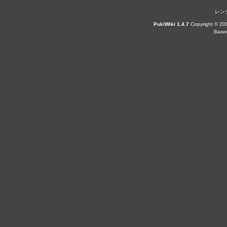
レンタ
PukiWiki 1.4.7
Copyright © 2
Based