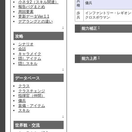
兵
小ネタ2（スキル関連）
傭兵
種
報告バグまとめ
周回要素
歩
インファントリー・レギオン
更新データVer.1.1
兵
クロスボウマン
デアラングとの違い
†
↑
能力補正
攻略
シナリオ
会話
キャラメイク
†
隠しアイテム
能力上昇
隠しスキル
↑
データベース
クラス
クラスチェンジ
指揮官（仲間）
傭兵
装備・アイテム
スキル
↑
世界観・交流