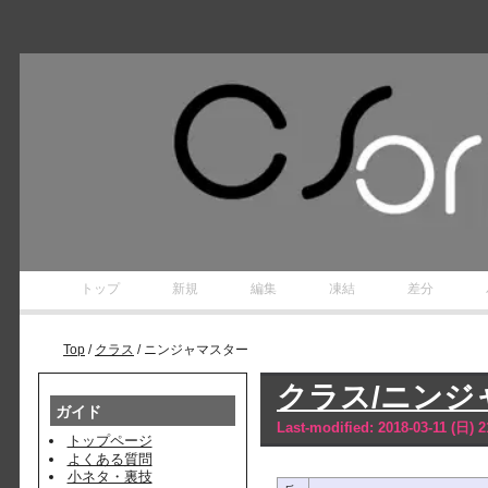
ラング
トップ
新規
編集
凍結
差分
Top
/
クラス
/ ニンジャマスター
クラス/ニンジ
ガイド
Last-modified: 2018-03-11 (日) 2
トップページ
よくある質問
小ネタ・裏技