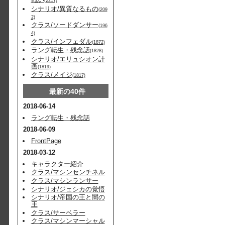
(2217)
シナリオ/異質なるもの
(209
2)
クラス/ソードダンサー
(196
4)
クラス/インフェダル
(1872)
ラング転生・残念話
(1828)
シナリオ/エリュシオン計
画
(1819)
クラス/メイジ
(1817)
最新の40件
2018-06-14
ラング転生・残念話
2018-06-09
FrontPage
2018-03-12
キャラクター紹介
クラス/マシンセンチネル
クラス/マシンランサー
シナリオ/ジェシカの覚悟
シナリオ/帝国の王と闇の
王
クラス/サーベラー
クラス/マシンマーシャル