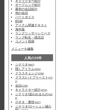
キャラクター紹介
オープニング紹介
最初の会話紹介
他の会話
パートボイス
BGM
アイテム関連テキスト
海外版
ラングリッサーシリーズ
ラング転生・残念話
コメント投稿
メニューを編集
人気の15件
シナリオ
(4647)
隠しアイテム
(4331)
クラスチェンジ
(3796)
クラス/ハイプリースト
(273
2)
会話
(2700)
キャラクター紹介
(2574)
シナリオ/追われるもの
(242
6)
小ネタ・裏技
(2417)
シナリオ/ローシェン城の
戦い